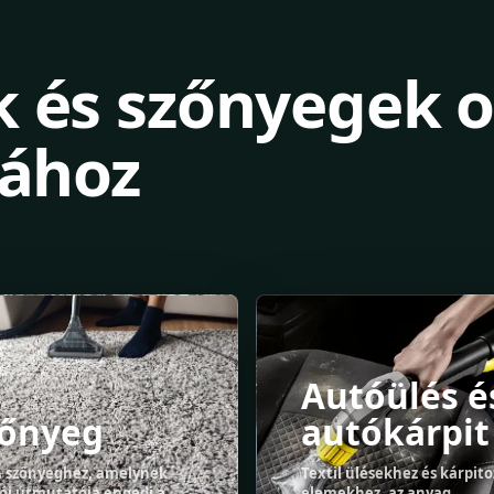
k és szőnyegek o
sához
Autóülés é
zőnyeg
autókárpit
n szőnyeghez, amelynek
Textil ülésekhez és kárpito
ói útmutatója engedi a
elemekhez, az anyag