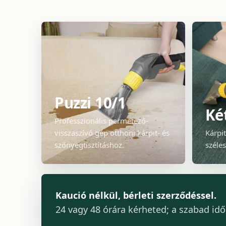
Puzzi 10/1
Két
Professzionális permetező-
visszaszívó gép otthoni kárpit- és
Kárpi
szőnyegtisztításhoz.
széles
Kaució nélkül, bérleti szerződéssel.
24 vagy 48 órára kérheted; a szabad időp