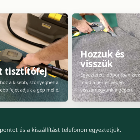
Hozzuk és
visszük
 tisztítófej
Egyeztetett időpontban kivi
thoz a kisebb, szőnyeghez a
majd a bérlés végén
ebb fejet adjuk a gép mellé.
visszamegyünk a gépért.
ontot és a kiszállítást telefonon egyeztetjük.