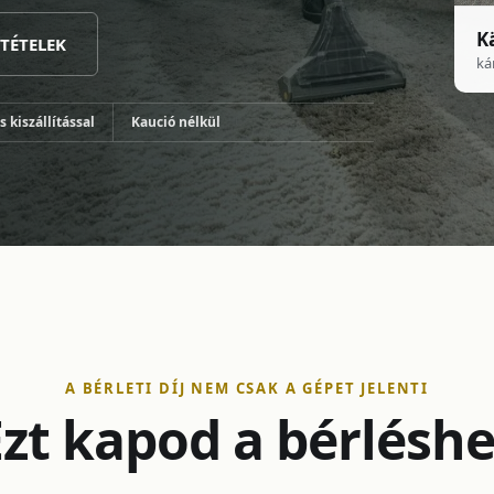
K
LTÉTELEK
ká
 kiszállítással
Kaució nélkül
A BÉRLETI DÍJ NEM CSAK A GÉPET JELENTI
Ezt kapod a bérléshe