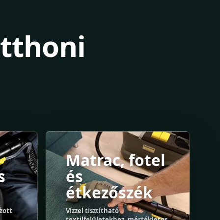
tthoni
Matrac, fotel
s
és
étkezőszék
zott
Vízzel tisztítható
textilfelületekhez, mértékletes