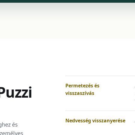
Puzzi
Permetezés és
visszaszívás
Nedvesség visszanyerése
ghez és
 személyes