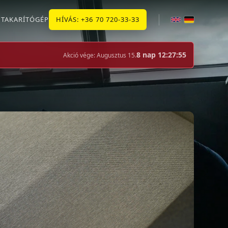
J
TAKARÍTÓGÉP
HÍVÁS
: +36 70 720-33-33
8 nap 12:27:53
Akció vége: Augusztus 15.