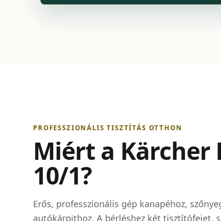
PROFESSZIONÁLIS TISZTÍTÁS OTTHON
Miért a Kärcher 
10/1?
Erős, professzionális gép kanapéhoz, szőnye
autókárpithoz. A bérléshez két tisztítófejet,