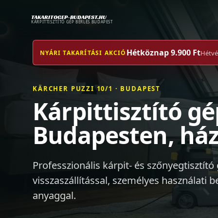
TAKARITOGEP-BUDAPEST.HU
KÁRPITTISZTÍTÓ GÉP BÉRLÉS BUDAPEST
Hétköznap 9.900 Ft
NYÁRI TAKARÍTÁSI AKCIÓ
Hétvég
KÄRCHER PUZZI 10/1 · BUDAPEST
Kárpittisztító gé
Budapesten, ház
Professzionális kárpit- és szőnyegtisztító gé
visszaszállítással, személyes használati
anyaggal.