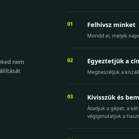
Felhívsz minket
Mondd el, melyik napr
Egyeztetjük a cí
Neked nem
llítását
Megbeszéljük a kiszáll
Kivisszük és be
Átadjuk a gépet, a két
végigmutatjuk a haszn