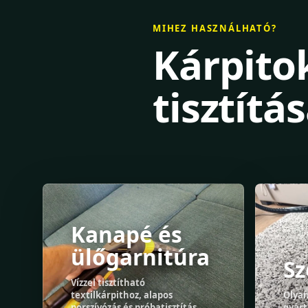
MIHEZ HASZNÁLHATÓ?
Kárpito
tisztítá
Kanapé és
ülőgarnitúra
S
Vízzel tisztítható
textilkárpithoz, alapos
Olya
porszívózás és próbatisztítás
gyárt