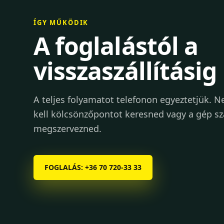
ÍGY MŰKÖDIK
A foglalástól a
visszaszállításig
A teljes folyamatot telefonon egyeztetjük. 
kell kölcsönzőpontot keresned vagy a gép szá
megszervezned.
FOGLALÁS: +36 70 720-33 33