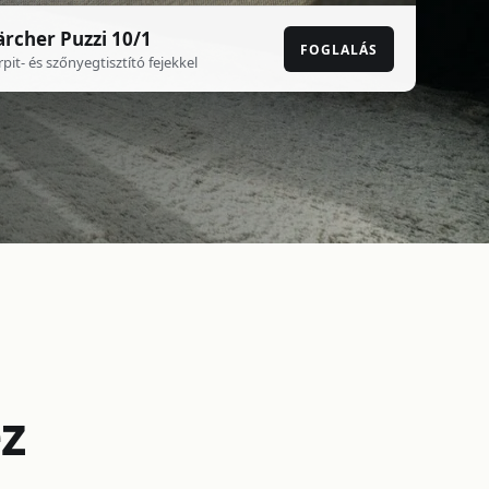
ärcher Puzzi 10/1
FOGLALÁS
rpit- és szőnyegtisztító fejekkel
z