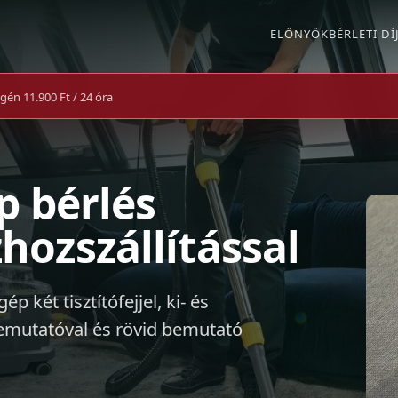
ELŐNYÖK
BÉRLETI DÍ
én 11.900 Ft / 24 óra
p bérlés
hozszállítással
p két tisztítófejjel, ki- és
 bemutatóval és rövid bemutató