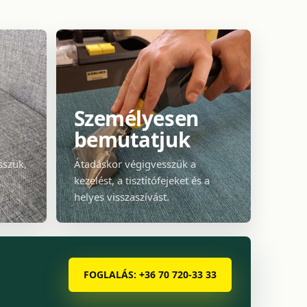
Személyesen
bemutatjuk
sszük,
Átadáskor végigvesszük a
kezelést, a tisztítófejeket és a
helyes visszaszívást.
FOGLALÁS: +36 70 720-33 33