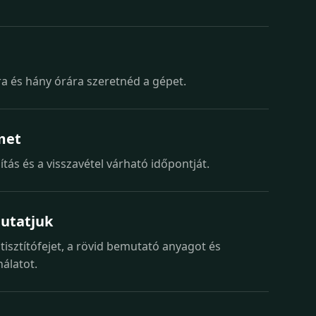
a és hány órára szeretnéd a gépet.
met
ítás és a visszavétel várható időpontját.
mutatjuk
 tisztítófejet, a rövid bemutató anyagot és
álatot.