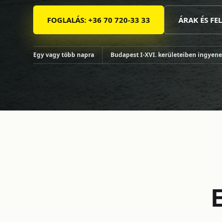
FOGLALÁS: +36 70 720-33 33
ÁRAK ÉS FE
Egy vagy több napra
Budapest I-XVI. kerületeiben ingyenes