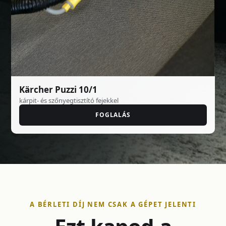
Kärcher Puzzi 10/1
kárpit- és szőnyegtisztító fejekkel
FOGLALÁS
A BÉRLETI DÍJ NEM CSAK A GÉPET JELENTI