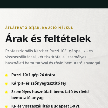
ÁTLÁTHATÓ DÍJAK, KAUCIÓ NÉLKÜL
Árak és feltételek
Professzionális Kärcher Puzzi 10/1 géppel, ki- és
visszaszállítással, két tisztítófejjel, személyes
használati bemutatóval és rövid bemutató anyaggal.
Puzzi 10/1 gép 24 órára
Kárpit- és szőnyegtisztító fej
Személyes használati bemutató és rövid
bemutató anyag
Ki- és visszaszállítás Budapest I-XVI.