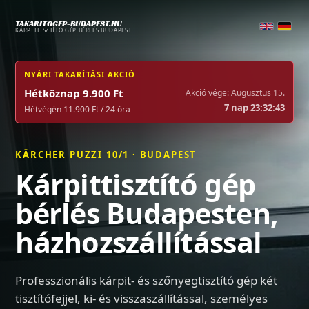
TAKARITOGEP-BUDAPEST.HU
KÁRPITTISZTÍTÓ GÉP BÉRLÉS BUDAPEST
NYÁRI TAKARÍTÁSI AKCIÓ
Hétköznap 9.900 Ft
Akció vége: Augusztus 15.
7 nap 23:32:42
Hétvégén 11.900 Ft / 24 óra
KÄRCHER PUZZI 10/1 · BUDAPEST
Kárpittisztító gép
bérlés Budapesten,
házhozszállítással
Professzionális kárpit- és szőnyegtisztító gép két
tisztítófejjel, ki- és visszaszállítással, személyes