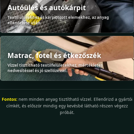
Autóülés és autókárpit
Textil ülésekhez és kárpitozott elemekhez, az anyag
ellenőrzése után.
Matrac, fotel és étkezőszék
Vízzel tisztítható textilfelületekhez, mértékletes
nedvesítéssel és jó szellőzéssel.
Fontos:
nem minden anyag tisztítható vízzel. Ellenőrizd a gyártói
címkét, és először mindig egy kevésbé látható részen végezz
próbát.