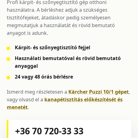
Profi kárpit- és szőnyegtisztító gép otthoni
használatra. A bérléshez adjuk a szükséges
tisztítófejeket, átadáskor pedig személyesen
megmutatjuk a használatát és rövid bemutató
anyagot is adunk.
Kárpit- és szőnyegtisztító fejjel
Használati bemutatóval és rövid bemutató
anyaggal
24 vagy 48 órás bérlésre
Ismerd meg részletesen a
Kärcher Puzzi 10/1 gépet
,
vagy olvasd el a
kanapétisztítás előkészítését és
menetét
.
+36 70 720-33 33