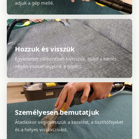
adjuk a gép mellé.
Hozzuk és visszük
Egyeztetett időpontban kivisszük, majd a bérlés
végén visszamegyünk a gépért.
Személyesen bemutatjuk
Átadáskor végigvesszük a kezelést, a tisztítófejeket
és a helyes visszaszívást.