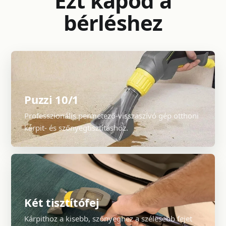
Ezt kapod a
bérléshez
Puzzi 10/1
Professzionális permetező-visszaszívó gép otthoni
kárpit- és szőnyegtisztításhoz.
Két tisztítófej
Kárpithoz a kisebb, szőnyeghez a szélesebb fejet