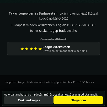
Takarítógép bérlés Budapesten
- akár ingyenes kiszállítással,
kaució nélkül © 2026
Budapest minden kerületében. Foglalás:
+36 70 / 720-33 33
·
berles@takaritogep-budapest.hu
Cookie-beállítások
Google értékelések
★★★★★
Olvasd el, mit mondanak a bérlőink
Kárpittisztító gép bérlés
Kanapétisztítás géppel
Kärcher Puzzi 10/1 bérlés
Az oldal analitikai és hirdetési mérést csak a hozzájárulásod után indít.
FOGLALÁS: +36 70 720-33 33
Csak szükséges
Elfogadom