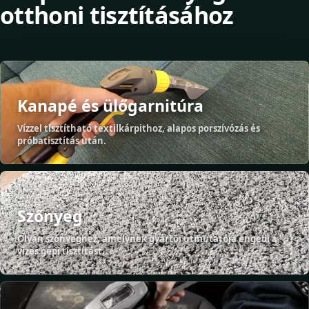
otthoni tisztításához
Kanapé és ülőgarnitúra
Vízzel tisztítható textilkárpithoz, alapos porszívózás és
próbatisztítás után.
Szőnyeg
Olyan szőnyeghez, amelynek gyártói útmutatója engedi a
vizes gépi tisztítást.