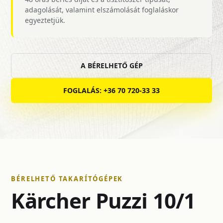
adagolását, valamint elszámolását foglaláskor
egyeztetjük.
A BÉRELHETŐ GÉP
FOGLALÁS: +36 70 720-33 33
BÉRELHETŐ TAKARÍTÓGÉPEK
Kärcher Puzzi 10/1